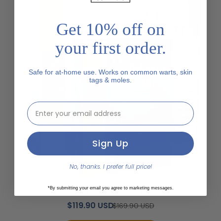
Get 10% off on
your first order.
Safe for at-home use. Works on common warts, skin
tags & moles.
email address input
Sign Up
No, thanks. I prefer full price!
*By submitting your email you agree to marketing messages.
Kit combinado 1
$119.90 USD
$169.90 USD