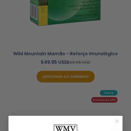
Wild Mountain Mamão - Reforço Imunológico
$49.95 USD
$69.95 USD
ADICIONAR AO CARRINHO
Oferta
Economize 29%